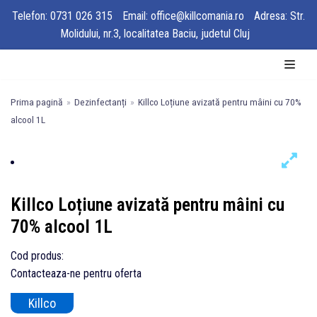
Telefon: 0731 026 315
Email: office@killcomania.ro
Adresa: Str.
Molidului, nr.3, localitatea Baciu, judetul Cluj
Sari
la
conținut
Prima pagină
»
Dezinfectanți
»
Killco Loțiune avizată pentru mâini cu 70%
alcool 1L
Killco Loțiune avizată pentru mâini cu
70% alcool 1L
Cod produs:
Contacteaza-ne pentru oferta
Killco